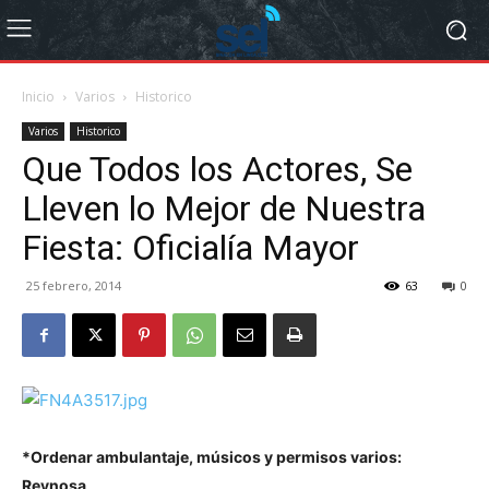
Inicio
Varios
Historico
Varios
Historico
Que Todos los Actores, Se
Lleven lo Mejor de Nuestra
Fiesta: Oficialía Mayor
25 febrero, 2014
63
0
*Ordenar ambulantaje, músicos y permisos varios:
Reynosa